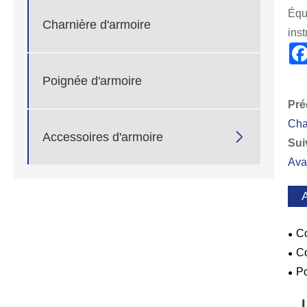
Équ
Charnière d'armoire
ins
Poignée d'armoire
Pré
Cha

Accessoires d'armoire
Sui
Ava
Co
sécu
Co
sont
Po
con