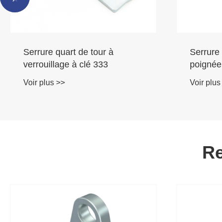
Serrure à combinaison à
Bouton 
poignée pivotante mécanique
taille, 
à 4 chiffres
tour
Voir plus >>
Voir plus
Re