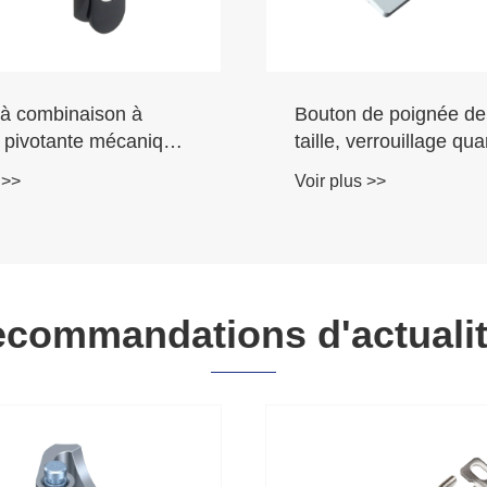
de poignée de petite
Loquet de compressio
verrouillage quart de
plage de poignée de 
quart de tour
 >>
Voir plus >>
commandations d'actuali