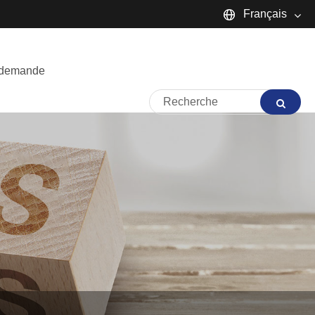
Français
English
 demande
Español
Português
русский
Français
日本語
Deutsch
tiếng Việt
Italiano