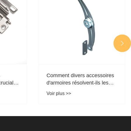

ssoires
Une brève analyse de
s les
l'installation et de l'application
e et
de charnières visibles
Voir plus >>
sfaction
es
é ?