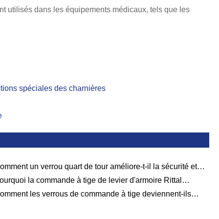
हिन्दी
t utilisés dans les équipements médicaux, tels que les
tions spéciales des charnières
e
omment un verrou quart de tour améliore-t-il la sécurité et
ficacité ?
ourquoi la commande à tige de levier d'armoire Rittal
ient-elle le choix privilégié pour les armoires industrielles ?
omment les verrous de commande à tige deviennent-ils
férés pour les scénarios de contrôle et de protection avec
rs principaux avantages ?