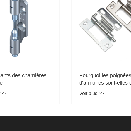
i les poignées
Comment divers acce
es sont-elles cruciales
d'armoires résolvent-il
conception de cuisines
problèmes de la cuisin
 >>
Voir plus >>
eubles modernes ?
augmentent-ils la sati
des utilisateurs pour l
fonctions de base, de
stockage et de sécurit