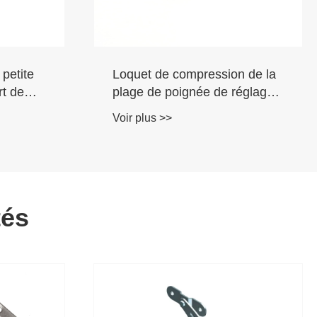
n de la
Loquet à compression à
réglage
bouton étoile
Voir plus >>
tés