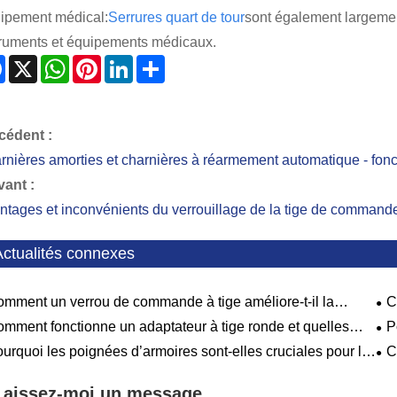
ipement médical:
Serrures quart de tour
sont également largemen
truments et équipements médicaux.
Facebook
X
WhatsApp
Pinterest
LinkedIn
Share
cédent :
rnières amorties et charnières à réarmement automatique - fonc
vant :
ntages et inconvénients du verrouillage de la tige de command
Actualités connexes
mment un verrou de commande à tige améliore-t-il la
C
rité et l'efficacité des portes industrielles ?
l’ef
mment fonctionne un adaptateur à tige ronde et quelles
P
 ses principales applications ?
dev
urquoi les poignées d’armoires sont-elles cruciales pour la
C
ception de cuisines et de meubles modernes ?
pré
leu
Laissez-moi un message