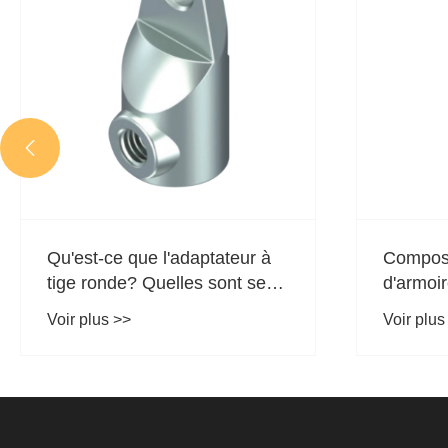

Composants des charnières
Pourquo
d'armoire
d’armoir
pour la 
Voir plus >>
Voir plus
et de m