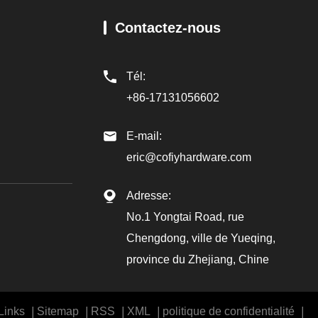
Contactez-nous
Tél:
+86-17131056602
E-mail:
eric@cofiyhardware.com
Adresse:
No.1 Yongtai Road, rue
Chengdong, ville de Yueqing,
province du Zhejiang, Chine
Links
Sitemap
RSS
XML
politique de confidentialité
|
|
|
|
|