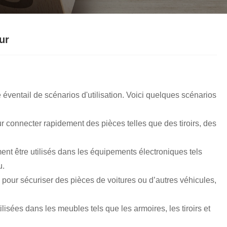
Nederlands
ภาษาไทย
ur
Polski
한국어
Svenska
éventail de scénarios d'utilisation. Voici quelques scénarios
magyar
r connecter rapidement des pièces telles que des tiroirs, des
Malay
ent être utilisés dans les équipements électroniques tels
বাংলা ভাষার
u.
és pour sécuriser des pièces de voitures ou d’autres véhicules,
Dansk
Suomi
isées dans les meubles tels que les armoires, les tiroirs et