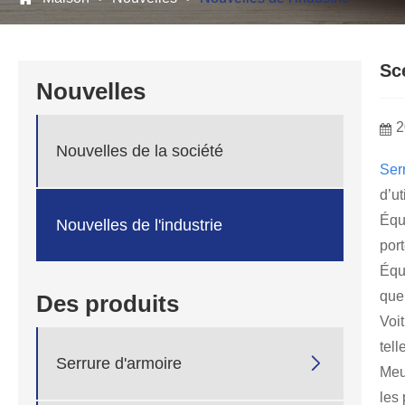
Scé
Nouvelles
2
Nouvelles de la société
Serr
d’ut
Équi
Nouvelles de l'industrie
por
Équ
que
Des produits
Voit
tell

Serrure d'armoire
Meu
les