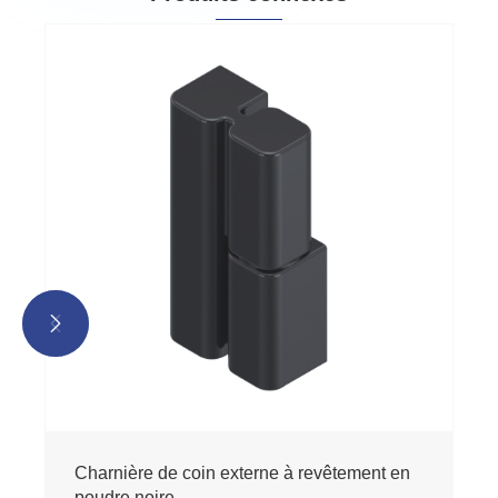


Charnière de coin externe à revêtement en
poudre noire