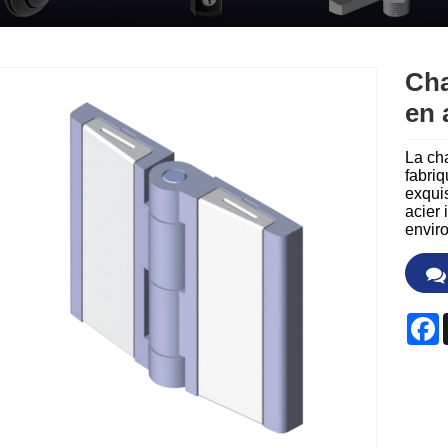
Cha
en 
La cha
fabriq
exquis
acier 
enviro
F