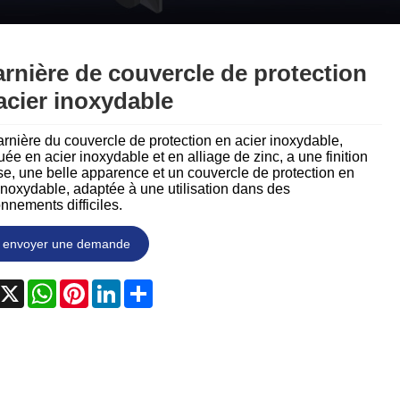
Nederlands
ภาษาไทย
rnière de couvercle de protection
Polski
acier inoxydable
한국어
rnière du couvercle de protection en acier inoxydable,
uée en acier inoxydable et en alliage de zinc, a une finition
Svenska
e, une belle apparence et un couvercle de protection en
inoxydable, adaptée à une utilisation dans des
nnements difficiles.
magyar
envoyer une demande
Malay
বাংলা ভাষার
acebook
X
WhatsApp
Pinterest
LinkedIn
Share
Dansk
Suomi