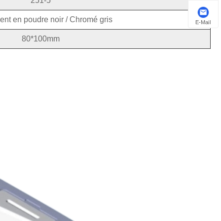
251-5
nt en poudre noir / Chromé gris
E-Mail
80*100mm