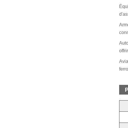
Équi
d'as
Armo
conn
Auto
offr
Avia
ferr
P