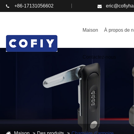
+86-17131056602
eric@cofiyh
Maison
À propos de 
Contactez-nous
Maison
Des produits
Charnière d'armoire