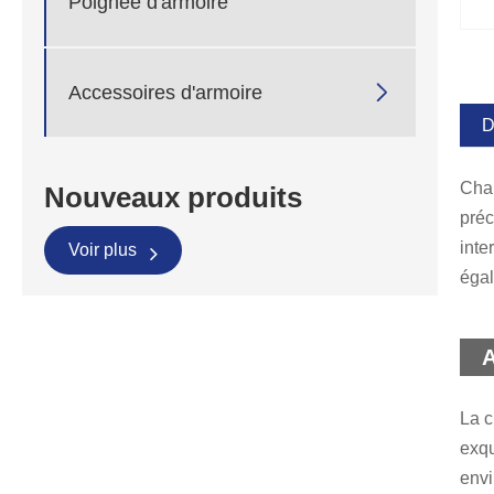
Poignée d'armoire

Accessoires d'armoire
D
Char
Nouveaux produits
préc
inte
Voir plus
égal
A
La c
exqu
envi