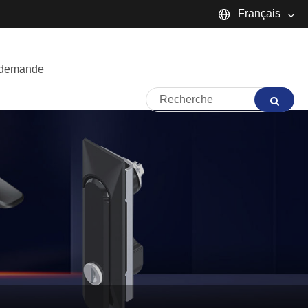
Français
English
 demande
Español
Português
русский
Français
日本語
Deutsch
tiếng Việt
Italiano