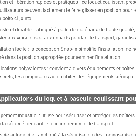
tion et libération rapides et pratiques : ce loquet coulissant pré
utilisateurs peuvent facilement le faire glisser en position pour 
a boîte ci-jointe.
ste et durable : fabriqué à partir de matériaux de haute qualité, i
ster aux vibrations et aux impacts pendant le transport, garantis
allation facile : la conception Snap-In simplifie l'installation, ne
ré dans la position appropriée pour terminer l'installation.
ications polyvalentes : convient à divers équipements et boîtes 
striels, les composants automobiles, les équipements aérospatia
pplications du loquet à bascule coulissant pour 
pement industriel : utilisé pour sécuriser et protéger les boîtie
i la sécurité pendant le fonctionnement et le transport.
strie automobile : appliqué à la sécurisation des composants du