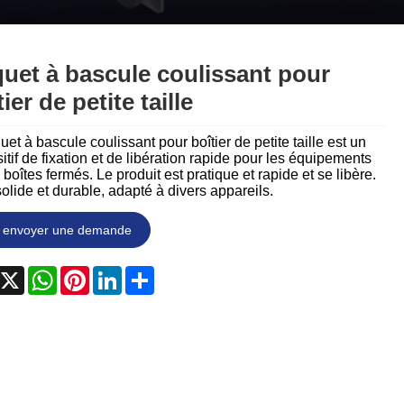
Nederlands
ภาษาไทย
uet à bascule coulissant pour
Polski
ier de petite taille
한국어
uet à bascule coulissant pour boîtier de petite taille est un
itif de fixation et de libération rapide pour les équipements
Svenska
 boîtes fermés. Le produit est pratique et rapide et se libère.
 solide et durable, adapté à divers appareils.
magyar
envoyer une demande
Malay
acebook
X
WhatsApp
Pinterest
LinkedIn
Share
বাংলা ভাষার
Dansk
Suomi