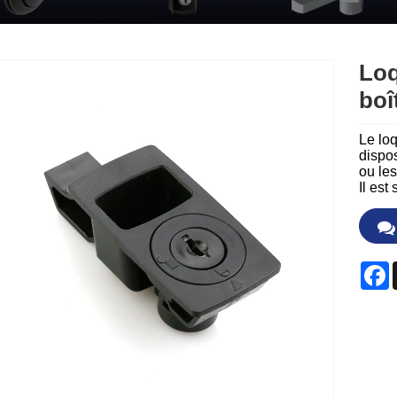
Loq
boît
Le loq
dispos
ou les
Il est
F