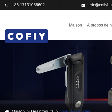
+86-17131056602
eric@cofiyh
Maison
À propos de 
Contactez-nous
Maison
Des produits
Serrure d'armoire