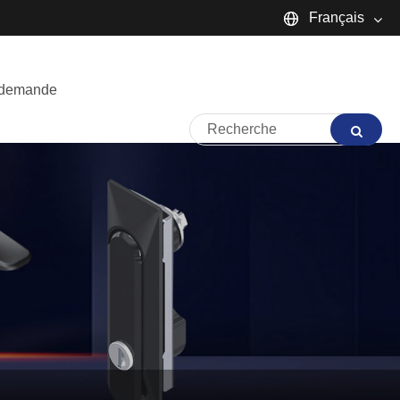
Français
English
 demande
Español
Português
русский
Français
日本語
Deutsch
tiếng Việt
Italiano