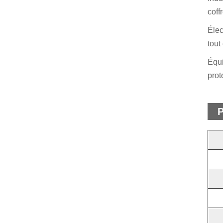
coff
Élec
tout
Équi
prot
P