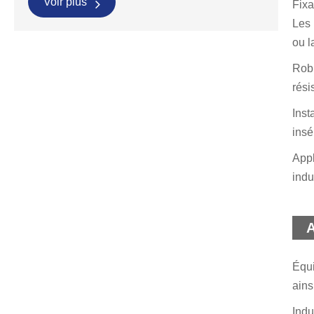
Voir plus
Fixa
Les 
ou l
Robu
rési
Inst
insé
Appl
indu
A
Équi
ains
Indu